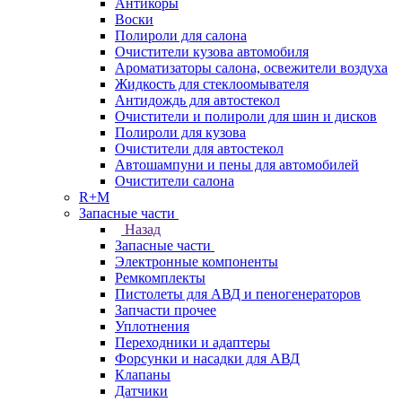
Антикоры
Воски
Полироли для салона
Очистители кузова автомобиля
Ароматизаторы салона, освежители воздуха
Жидкость для стеклоомывателя
Антидождь для автостекол
Очистители и полироли для шин и дисков
Полироли для кузова
Очистители для автостекол
Автошампуни и пены для автомобилей
Очистители салона
R+M
Запасные части
Назад
Запасные части
Электронные компоненты
Ремкомплекты
Пистолеты для АВД и пеногенераторов
Запчасти прочее
Уплотнения
Переходники и адаптеры
Форсунки и насадки для АВД
Клапаны
Датчики