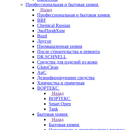
Профессиональная и бытовая химия
Назад
Профессиональная и бытовая химия
BBF
Chemical Russian
ЭкоПрофХим
Buzil
Другое
Промышленная химия
После строительства и ремонта
DR.SCHNELL
Средства для изделий из кожи
GlutoClean
АиС
Дезинфицирующие средства
Химчистка и прачечная
ВОРТЕКС
Назад
ВОРТЕКС
Smart Open
Tank
Бытовая химия
Назад
Бытовая химия
Освежители и ароматизаторы воздуха