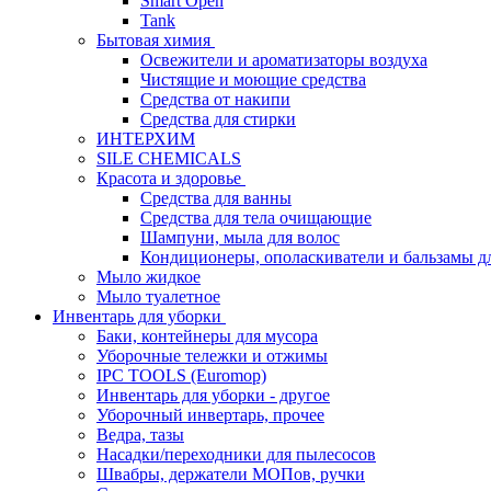
Smart Open
Tank
Бытовая химия
Освежители и ароматизаторы воздуха
Чистящие и моющие средства
Средства от накипи
Средства для стирки
ИНТЕРХИМ
SILE CHEMICALS
Красота и здоровье
Средства для ванны
Средства для тела очищающие
Шампуни, мыла для волос
Кондиционеры, ополаскиватели и бальзамы д
Мыло жидкое
Мыло туалетное
Инвентарь для уборки
Баки, контейнеры для мусора
Уборочные тележки и отжимы
IPC TOOLS (Euromop)
Инвентарь для уборки - другое
Уборочный инвертарь, прочее
Ведра, тазы
Насадки/переходники для пылесосов
Швабры, держатели МОПов, ручки