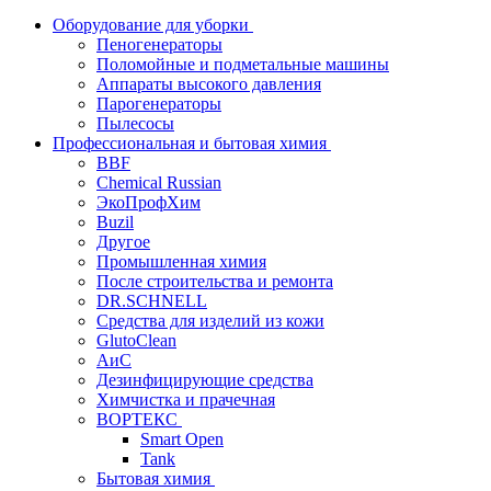
Оборудование для уборки
Пеногенераторы
Поломойные и подметальные машины
Аппараты высокого давления
Парогенераторы
Пылесосы
Профессиональная и бытовая химия
BBF
Chemical Russian
ЭкоПрофХим
Buzil
Другое
Промышленная химия
После строительства и ремонта
DR.SCHNELL
Средства для изделий из кожи
GlutoClean
АиС
Дезинфицирующие средства
Химчистка и прачечная
ВОРТЕКС
Smart Open
Tank
Бытовая химия