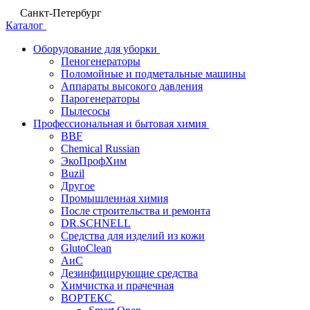
Санкт-Петербург
Каталог
Оборудование для уборки
Пеногенераторы
Поломойные и подметальные машины
Аппараты высокого давления
Парогенераторы
Пылесосы
Профессиональная и бытовая химия
BBF
Chemical Russian
ЭкоПрофХим
Buzil
Другое
Промышленная химия
После строительства и ремонта
DR.SCHNELL
Средства для изделий из кожи
GlutoClean
АиС
Дезинфицирующие средства
Химчистка и прачечная
ВОРТЕКС