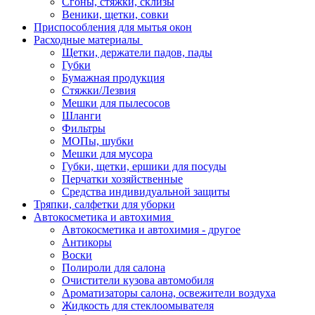
Сгоны, стяжки, склизы
Веники, щетки, совки
Приспособления для мытья окон
Расходные материалы
Щетки, держатели падов, пады
Губки
Бумажная продукция
Стяжки/Лезвия
Мешки для пылесосов
Шланги
Фильтры
МОПы, шубки
Мешки для мусора
Губки, щетки, ершики для посуды
Перчатки хозяйственные
Средства индивидуальной защиты
Тряпки, салфетки для уборки
Автокосметика и автохимия
Автокосметика и автохимия - другое
Антикоры
Воски
Полироли для салона
Очистители кузова автомобиля
Ароматизаторы салона, освежители воздуха
Жидкость для стеклоомывателя