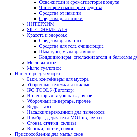
Освежители и ароматизаторы воздуха
Чистящие и моющие средства
Средства от накипи
Средства для стирки
ИНТЕРХИМ
SILE CHEMICALS
Красота и здоровье
Средства для ванны
Средства для тела очищающие
Шампуни, мыла для волос
Кондиционеры, ополаскиватели и бальзамы д
Мыло жидкое
Мыло туалетное
Инвентарь для уборки
Баки, контейнеры для мусора
Уборочные тележки и отжимы
IPC TOOLS (Euromop)
Инвентарь для уборки - другое
Уборочный инвертарь, прочее
Ведра, тазы
Насадки/переходники для пылесосов
Швабры, держатели МОПов, ручки
Сгоны, стяжки, склизы
Веники, щетки, совки
Приспособления для мытья окон