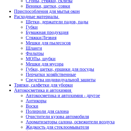
Сгоны, стяжки, склизы
Веники, щетки, совки
Приспособления для мытья окон
Расходные материалы
Щетки, держатели падов, пады
Губки
Бумажная продукция
Стяжки/Лезвия
Мешки для пылесосов
Шланги
Фильтры
МОПы, шубки
Мешки для мусора
Губки, щетки, ершики для посуды
Перчатки хозяйственные
Средства индивидуальной защиты
Тряпки, салфетки для уборки
Автокосметика и автохимия
Автокосметика и автохимия - другое
Антикоры
Воски
Полироли для салона
Очистители кузова автомобиля
Ароматизаторы салона, освежители воздуха
Жидкость для стеклоомывателя