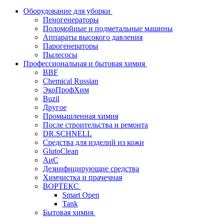
Оборудование для уборки
Пеногенераторы
Поломойные и подметальные машины
Аппараты высокого давления
Парогенераторы
Пылесосы
Профессиональная и бытовая химия
BBF
Chemical Russian
ЭкоПрофХим
Buzil
Другое
Промышленная химия
После строительства и ремонта
DR.SCHNELL
Средства для изделий из кожи
GlutoClean
АиС
Дезинфицирующие средства
Химчистка и прачечная
ВОРТЕКС
Smart Open
Tank
Бытовая химия