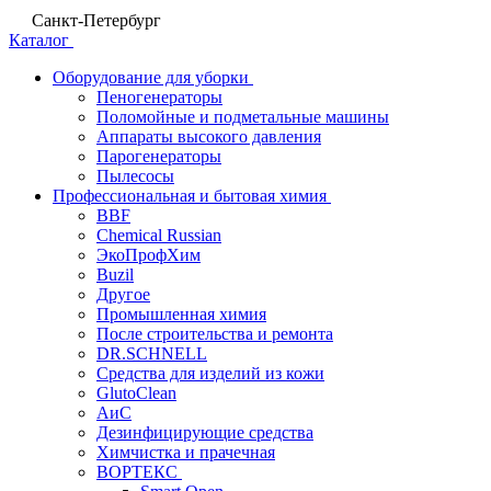
Санкт-Петербург
Каталог
Оборудование для уборки
Пеногенераторы
Поломойные и подметальные машины
Аппараты высокого давления
Парогенераторы
Пылесосы
Профессиональная и бытовая химия
BBF
Chemical Russian
ЭкоПрофХим
Buzil
Другое
Промышленная химия
После строительства и ремонта
DR.SCHNELL
Средства для изделий из кожи
GlutoClean
АиС
Дезинфицирующие средства
Химчистка и прачечная
ВОРТЕКС