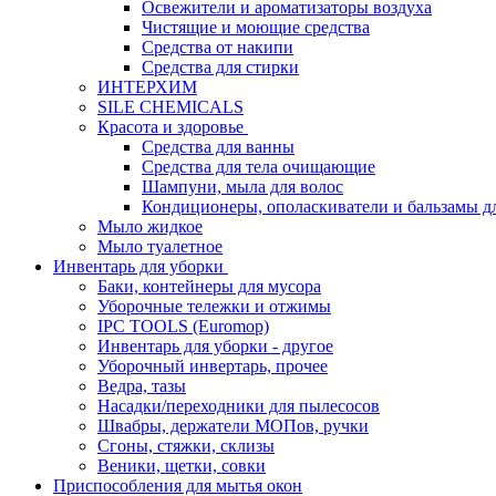
Освежители и ароматизаторы воздуха
Чистящие и моющие средства
Средства от накипи
Средства для стирки
ИНТЕРХИМ
SILE CHEMICALS
Красота и здоровье
Средства для ванны
Средства для тела очищающие
Шампуни, мыла для волос
Кондиционеры, ополаскиватели и бальзамы д
Мыло жидкое
Мыло туалетное
Инвентарь для уборки
Баки, контейнеры для мусора
Уборочные тележки и отжимы
IPC TOOLS (Euromop)
Инвентарь для уборки - другое
Уборочный инвертарь, прочее
Ведра, тазы
Насадки/переходники для пылесосов
Швабры, держатели МОПов, ручки
Сгоны, стяжки, склизы
Веники, щетки, совки
Приспособления для мытья окон